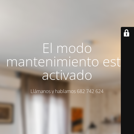
El modo
mantenimiento está
activado
Llámanos y hablamos 682 742 624