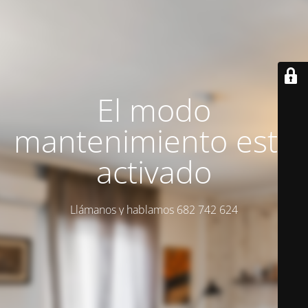
El modo
mantenimiento está
activado
Llámanos y hablamos 682 742 624