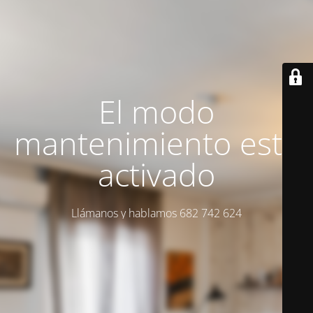
El modo
mantenimiento está
activado
Llámanos y hablamos 682 742 624