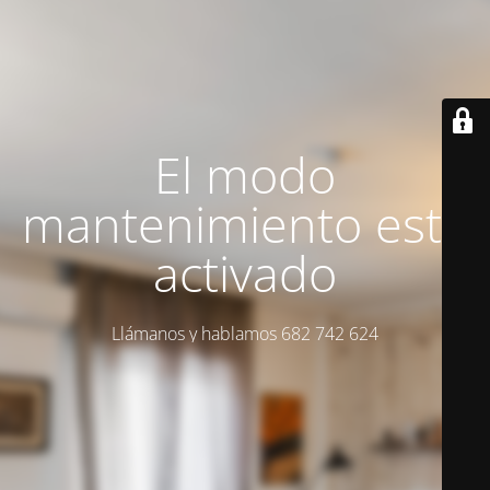
El modo
mantenimiento está
activado
Llámanos y hablamos 682 742 624